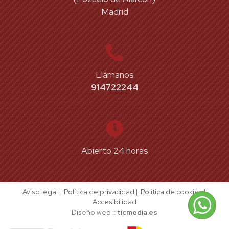
Madrid
Llámanos
914722244
Abierto 24 horas
Aviso legal
|
Política de privacidad
|
Política de cookies
|
Accesibilidad
Diseño web ::
ticmedia.es