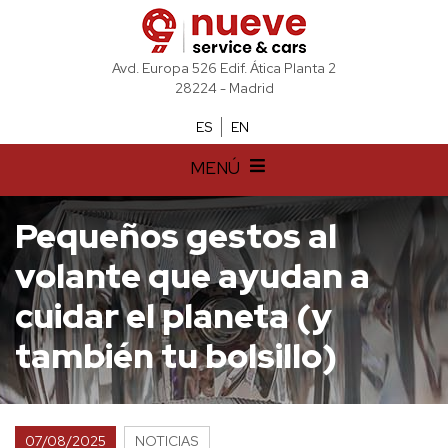
Avd. Europa 526 Edif. Ática Planta 2
28224 - Madrid
ES
EN
MENÚ
Pequeños gestos al
volante que ayudan a
cuidar el planeta (y
también tu bolsillo)
07/08/2025
NOTICIAS